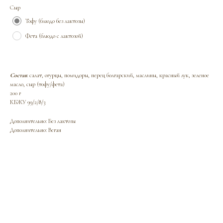
Сыр
Тофу (блюдо без лактозы)
Фета (блюдо с лактозой)
Состав
: салат, огурцы, помидоры, перец болгарский, маслины, красный лук, зеленое
масло, сыр (тофу/фета)
200 г
КБЖУ 99/2/8/3
Дополнительно: Без лактозы
Дополнительно: Веган