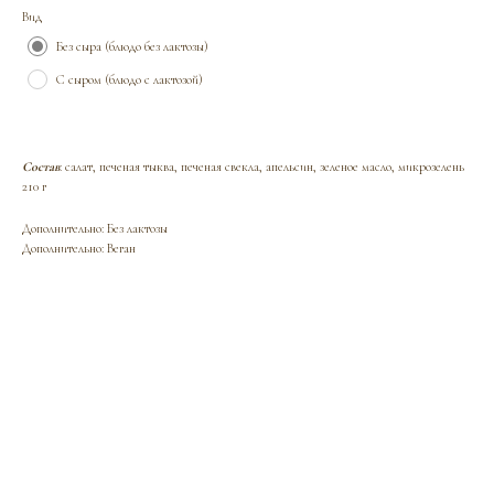
Вид
Без сыра (блюдо без лактозы)
С сыром (блюдо с лактозой)
Состав
: салат, печеная тыква, печеная свекла, апельсин, зеленое масло, микрозелень
210 г
Дополнительно: Без лактозы
Дополнительно: Веган