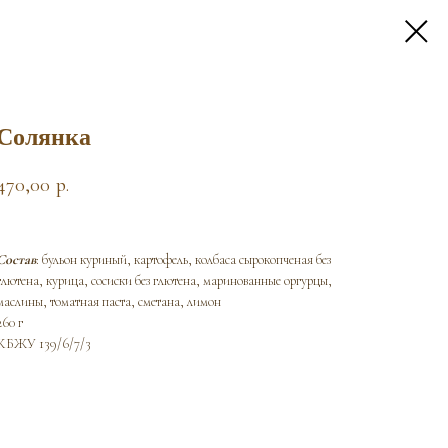
Солянка
470,00
р.
Состав
: бульон куриный, картофель, колбаса сырокопченая без
глютена, курица, сосиски без глютена, маринованные оргурцы,
маслины, томатная паста, сметана, лимон
260 г
КБЖУ 139/6/7/3