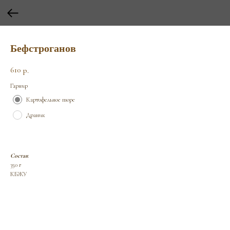
Бефстроганов
610
р.
Гарнир
Картофельное пюре
Драник
Состав
:
350 г
КБЖУ