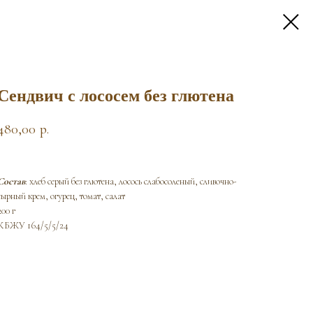
Сендвич с лососем без глютена
480,00
р.
Состав
: хлеб серый без глютена, лосось слабосоленый, сливочно-
сырный крем, огурец, томат, салат
200 г
КБЖУ 164/5/5/24