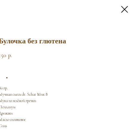
Булочка без глютена
150
р.
80 гр.
Мучная смесь dr. Schar Мик В
Мука из зелёной гречки
Псиллиум
Дрожжи
Масло оливковое
Соль