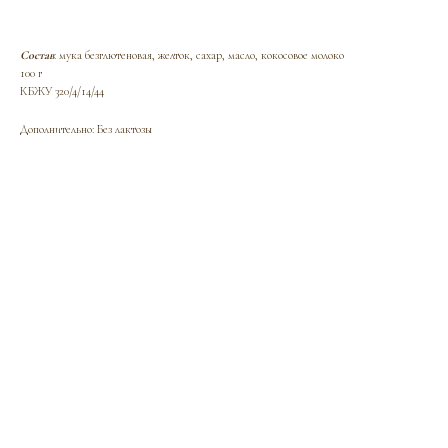
Состав
: мука безглютеновая, желток, сахар, масло, кокосовое молоко
100 г
КБЖУ 320/4/14/44
Дополнительно: Без лактозы