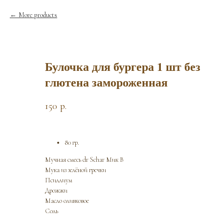
More products
Булочка для бургера 1 шт без
глютена замороженная
150
р.
80 гр.
Мучная смесь dr Schar Мик В
Мука из зелёной гречки
Псиллиум
Дрожжи
Масло оливковое
Соль